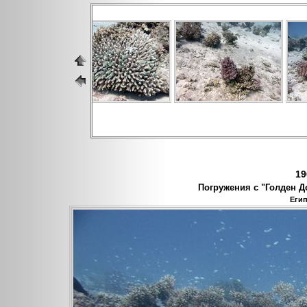
19
Погружения с "Голден До
Егип