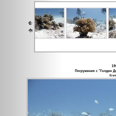
19
Погружения с "Голден До
Егип