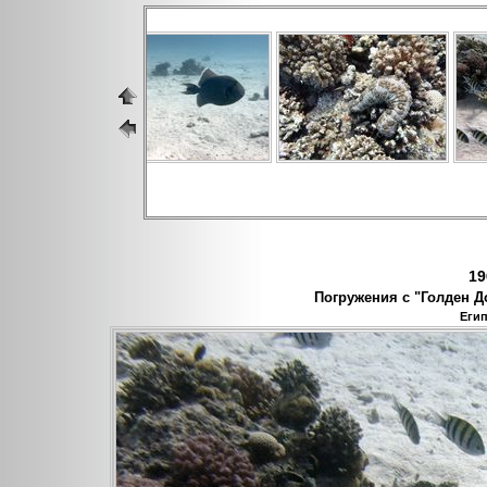
19
Погружения с "Голден До
Егип