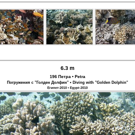
6.3 m
196 Петра • Petra
Погружения с "Голден Долфин" • Diving with "Golden Dolphin"
Египет-2010 • Egypt-2010