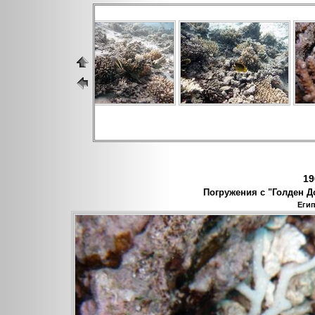
19
Погружения с "Голден До
Егип