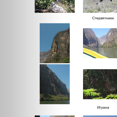
Стервятники
Игуана