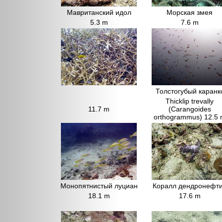
Мавританский идол
Морская змея
5.3 m
7.6 m
Толстогубый каранк
Thicklip trevally
11.7 m
(Carangoides
orthogrammus) 12.5
Монопятнистый луциан
Коралл дендронефт
18.1 m
17.6 m