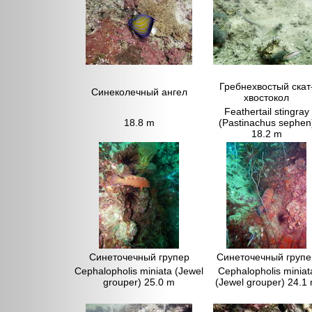
Гребнехвостый скат
Синеколечный ангел
хвостокол
Feathertail stingray
18.8 m
(Pastinachus sephen
18.2 m
Синеточечный групер
Синеточечный групе
Cephalopholis miniata (Jewel
Cephalopholis miniat
grouper) 25.0 m
(Jewel grouper) 24.1