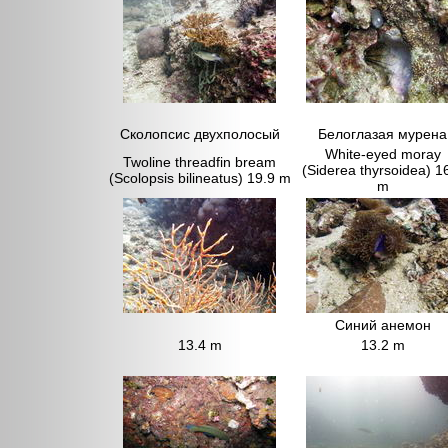
Сколопсис двухполосый
Белоглазая мурена
White-eyed moray
Twoline threadfin bream
(Siderea thyrsoidea) 1
(Scolopsis bilineatus) 19.9 m
m
Синий анемон
13.4 m
13.2 m