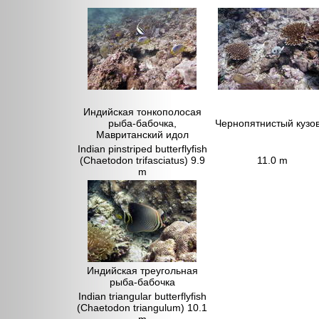
Индийская тонкополосая
рыба-бабочка,
Чернопятнистый кузо
Мавританский идол
Indian pinstriped butterflyfish
(Chaetodon trifasciatus) 9.9
11.0 m
m
Индийская треугольная
рыба-бабочка
Indian triangular butterflyfish
(Chaetodon triangulum) 10.1