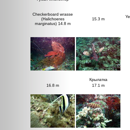
Checkerboard wrasse
Ye
(Halichoeres
15.3 m
marginatus) 14.8 m
Крылатка
16.8 m
17.1 m