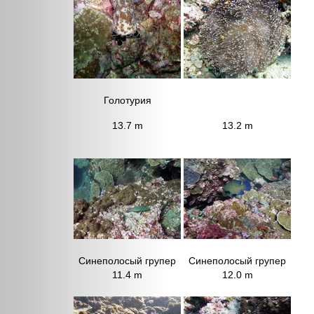
Голотурия
13.7 m
13.2 m
Синеполосый групер
Синеполосый групер
11.4 m
12.0 m